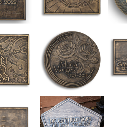
ngenter
Wilbert
Ritter
Marges