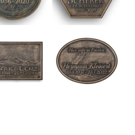
Schramm
Scherer
Lenz
Kleinert