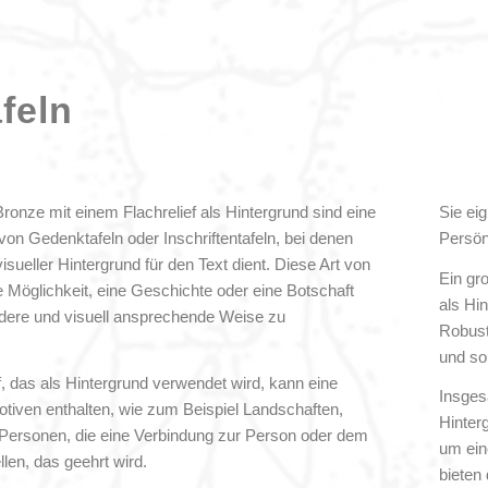
afeln
Bronze mit einem Flachrelief als Hintergrund sind eine
Sie ei
von Gedenktafeln oder Inschriftentafeln, bei denen
Persön
visueller Hintergrund für den Text dient. Diese Art von
Ein gro
ie Möglichkeit, eine Geschichte oder eine Botschaft
als Hin
dere und visuell ansprechende Weise zu
Robust
und so
f, das als Hintergrund verwendet wird, kann eine
Insges
otiven enthalten, wie zum Beispiel Landschaften,
Hinter
Personen, die eine Verbindung zur Person oder dem
um ein
llen, das geehrt wird.
bieten