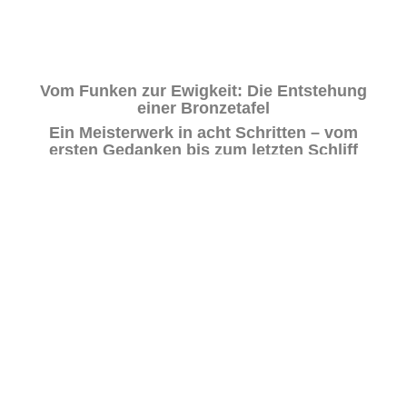
Vom Funken zur Ewigkeit: Die Entstehung
einer Bronzetafel
Ein Meisterwerk in acht Schritten – vom
ersten Gedanken bis zum letzten Schliff
Tauchen Sie ein in die faszinierende Reise
eines Stücks Bronze, das durch die Hingabe
des Künstlers, die Glut des Ofens und die
Magie der Veredelung zu einem zeitlosen
Kunstwerk wird.
Die Idee – Der Funke des Anfangs
Alles beginnt mit einer Idee, einem Gedanken, der aus der
Stille auftaucht und sich in den Raum der Möglichkeiten
ausbreitet. Eine Skizze entsteht, eine Vision nimmt Form
an. Hier schlägt das Herz des Werks zum ersten Mal, in